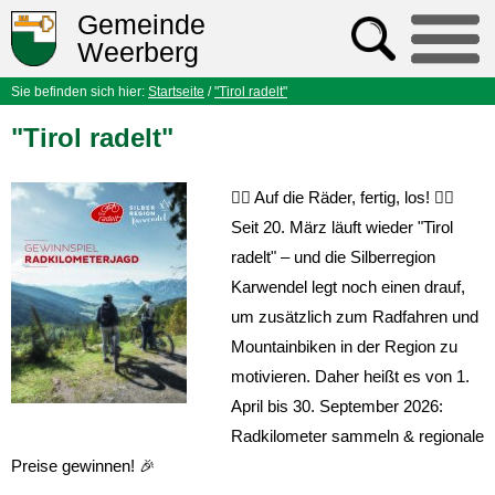
Gemeinde
Weerberg
Sie befinden sich hier:
Startseite
/
"Tirol radelt"
"Tirol radelt"
🚴‍♀️
Auf die Räder, fertig, los!
🚴‍♀️
Seit 20. März läuft wieder "Tirol
radelt" – und die Silberregion
Karwendel legt noch einen drauf,
um zusätzlich zum Radfahren und
Mountainbiken in der Region zu
motivieren. Daher heißt es von 1.
April bis 30. September 2026:
Radkilometer sammeln & regionale
Preise gewinnen!
🎉