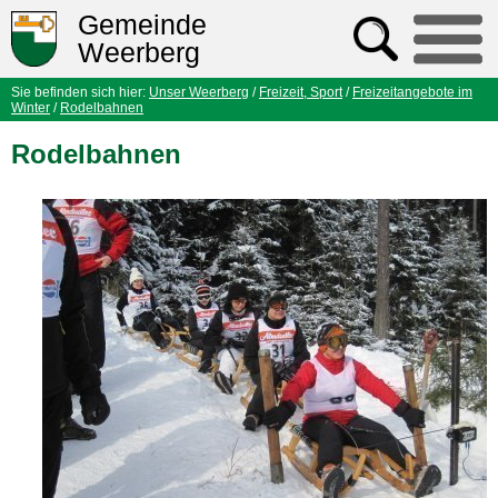
Gemeinde
Weerberg
Sie befinden sich hier:
Unser Weerberg
/
Freizeit, Sport
/
Freizeitangebote im
Winter
/
Rodelbahnen
Rodelbahnen