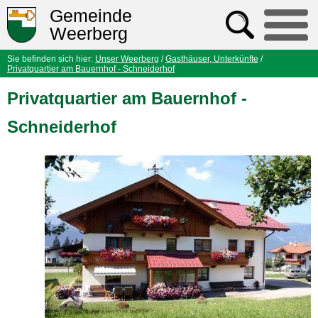
Gemeinde
Weerberg
Sie befinden sich hier:
Unser Weerberg
/
Gasthäuser, Unterkünfte
/
Privatquartier am Bauernhof - Schneiderhof
Privatquartier am Bauernhof -
Schneiderhof