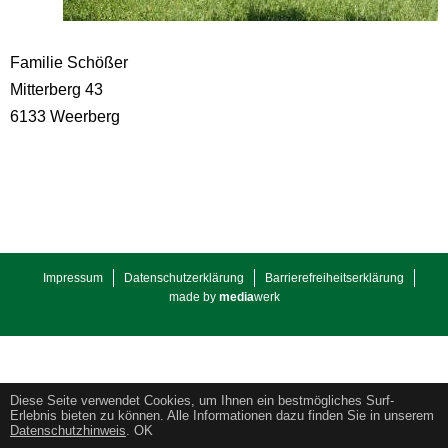
Familie Schößer
Mitterberg 43
6133 Weerberg
Impressum
Datenschutzerklärung
Barrierefreiheitserklärung
made by
media
werk
Diese Seite verwendet Cookies, um Ihnen ein bestmögliches Surf-
Erlebnis bieten zu können. Alle Informationen dazu finden Sie in unserem
Datenschutzhinweis
.
OK