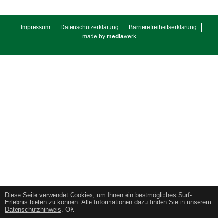
Impressum
Datenschutzerklärung
Barrierefreiheitserklärung
made by
media
werk
Diese Seite verwendet Cookies, um Ihnen ein bestmögliches Surf-
Erlebnis bieten zu können. Alle Informationen dazu finden Sie in unserem
Datenschutzhinweis
.
OK